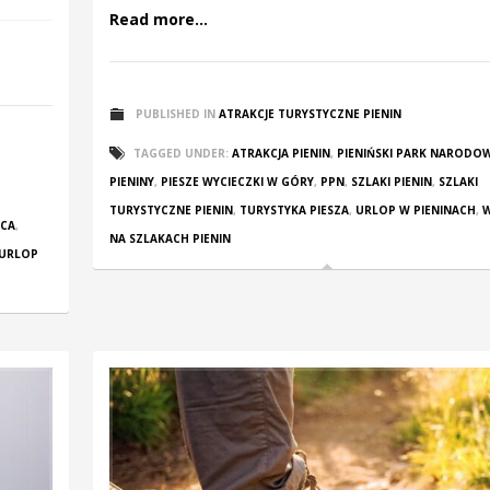
Read more...
PUBLISHED IN
ATRAKCJE TURYSTYCZNE PIENIN
TAGGED UNDER:
ATRAKCJA PIENIN
,
PIENIŃSKI PARK NARODO
PIENINY
,
PIESZE WYCIECZKI W GÓRY
,
PPN
,
SZLAKI PIENIN
,
SZLAKI
TURYSTYCZNE PIENIN
,
TURYSTYKA PIESZA
,
URLOP W PIENINACH
,
ICA
,
NA SZLAKACH PIENIN
URLOP