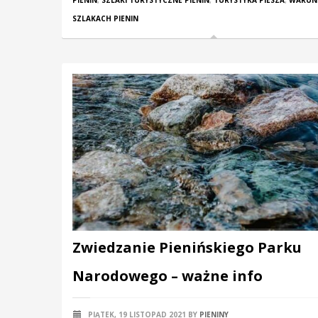
PIENIN
,
SZLAKI TURYSTYCZNE PIENIN
,
TURYSTYKA PIESZA
,
WARUNK
SZLAKACH PIENIN
Zwiedzanie Pienińskiego Parku
Narodowego – ważne info
PIĄTEK, 19 LISTOPAD 2021
BY
PIENINY