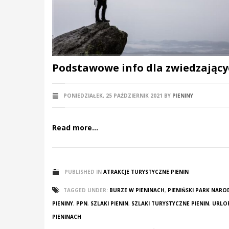
Podstawowe info dla zwiedzający
PONIEDZIAŁEK, 25 PAŹDZIERNIK 2021
BY
PIENINY
Read more...
PUBLISHED IN
ATRAKCJE TURYSTYCZNE PIENIN
TAGGED UNDER:
BURZE W PIENINACH
,
PIENIŃSKI PARK NAR
PIENINY
,
PPN
,
SZLAKI PIENIN
,
SZLAKI TURYSTYCZNE PIENIN
,
URLO
PIENINACH