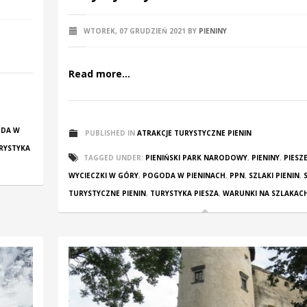
WTOREK, 07 GRUDZIEŃ 2021
BY
PIENINY
Read more...
DA W
PUBLISHED IN
ATRAKCJE TURYSTYCZNE PIENIN
RYSTYKA
TAGGED UNDER:
PIENIŃSKI PARK NARODOWY
,
PIENINY
,
PIESZ
WYCIECZKI W GÓRY
,
POGODA W PIENINACH
,
PPN
,
SZLAKI PIENIN
,
TURYSTYCZNE PIENIN
,
TURYSTYKA PIESZA
,
WARUNKI NA SZLAKACH