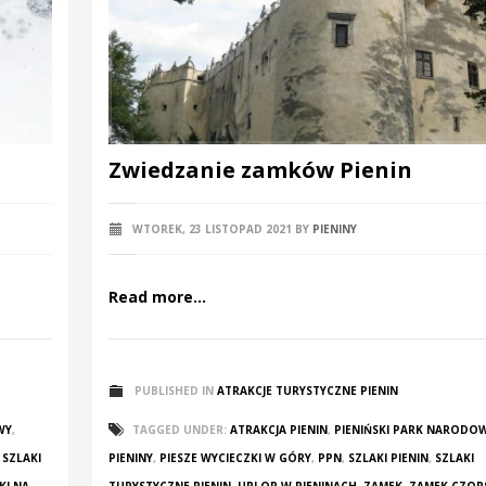
Zwiedzanie zamków Pienin
WTOREK, 23 LISTOPAD 2021
BY
PIENINY
Read more...
PUBLISHED IN
ATRAKCJE TURYSTYCZNE PIENIN
WY
,
TAGGED UNDER:
ATRAKCJA PIENIN
,
PIENIŃSKI PARK NARODO
,
SZLAKI
PIENINY
,
PIESZE WYCIECZKI W GÓRY
,
PPN
,
SZLAKI PIENIN
,
SZLAKI