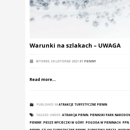
Warunki na szlakach – UWAGA
WTOREK, 30 LISTOPAD 2021
BY
PIENINY
Read more...
PUBLISHED IN
ATRAKCJE TURYSTYCZNE PIENIN
TAGGED UNDER:
ATRAKCJA PIENIN
,
PIENIŃSKI PARK NARODO
PIENINY
,
PIESZE WYCIECZKI W GÓRY
,
POGODA W PIENINACH
,
PPN