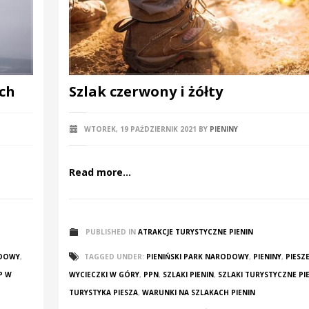
ch
Szlak czerwony i żółty
WTOREK, 19 PAŹDZIERNIK 2021
BY
PIENINY
Read more...
PUBLISHED IN
ATRAKCJE TURYSTYCZNE PIENIN
ODOWY
,
TAGGED UNDER:
PIENIŃSKI PARK NARODOWY
,
PIENINY
,
PIESZ
P W
WYCIECZKI W GÓRY
,
PPN
,
SZLAKI PIENIN
,
SZLAKI TURYSTYCZNE PI
TURYSTYKA PIESZA
,
WARUNKI NA SZLAKACH PIENIN