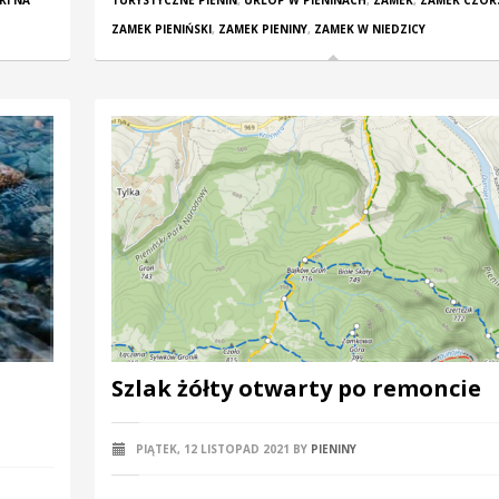
I NA
TURYSTYCZNE PIENIN
,
URLOP W PIENINACH
,
ZAMEK
,
ZAMEK CZOR
ZAMEK PIENIŃSKI
,
ZAMEK PIENINY
,
ZAMEK W NIEDZICY
Szlak żółty otwarty po remoncie
PIĄTEK, 12 LISTOPAD 2021
BY
PIENINY