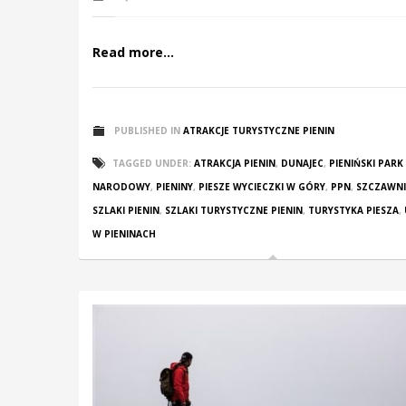
Read more...
PUBLISHED IN
ATRAKCJE TURYSTYCZNE PIENIN
TAGGED UNDER:
ATRAKCJA PIENIN
,
DUNAJEC
,
PIENIŃSKI PARK
NARODOWY
,
PIENINY
,
PIESZE WYCIECZKI W GÓRY
,
PPN
,
SZCZAWN
SZLAKI PIENIN
,
SZLAKI TURYSTYCZNE PIENIN
,
TURYSTYKA PIESZA
,
W PIENINACH