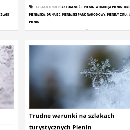
TAGGED UNDER:
AKTUALNOŚCI PIENIN
,
ATRAKCJA PIENIN
,
DR
SZLAKI
PIENIŃSKA
,
DUNAJEC
,
PIENIŃSKI PARK NARODOWY
,
PIENINY ZIMĄ
,
PIENIN
Trudne warunki na szlakach
turystycznych Pienin