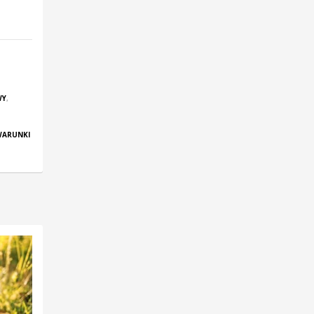
WY
,
WARUNKI