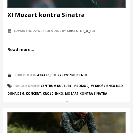
XI Mozart kontra Sinatra
CZWARTEK, 22 WRZESIEŃ 2022
BY
KRISTATOS_@_198
Read more...
PUBLISHED IN
ATRAKCJE TURYSTYCZNE PIENIN
TAGGED UNDER:
CENTRUM KULTURY I PROMOCJI W KROŚCIENKU NAD
DUNAJCEM
,
KONCERT
,
KROŚCIENKO
,
MOZART KONTRA SINATRA