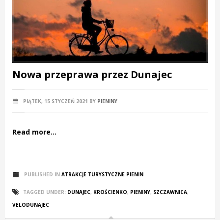
Nowa przeprawa przez Dunajec
PIĄTEK, 15 STYCZEŃ 2021
BY
PIENINY
Read more...
PUBLISHED IN
ATRAKCJE TURYSTYCZNE PIENIN
TAGGED UNDER:
DUNAJEC
,
KROŚCIENKO
,
PIENINY
,
SZCZAWNICA
,
VELODUNAJEC