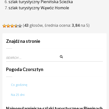
szlak turystyczny Pienińska Ścieżka
szlak turystyczny Wąwóz Homole
(
43
głosów, średnia ocena:
3,84
na 5)
Znajdź na stronie
Pogoda Czorsztyn
Co godzinę
Na 25 dni
Najpopularniejsze szlaki turystyczne w Pieninach