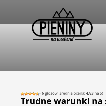
Pieniny - mapa strony
(
6
głosów, średnia ocena:
4,83
na 5)
Trudne warunki na 