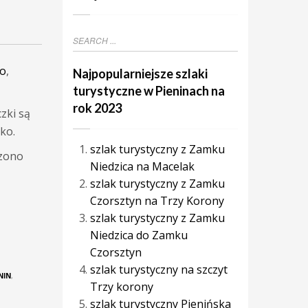
go
,
Najpopularniejsze szlaki
turystyczne w Pieninach na
rok 2023
czki są
ko.
szlak turystyczny z Zamku
czono
Niedzica na Macelak
szlak turystyczny z Zamku
Czorsztyn na Trzy Korony
szlak turystyczny z Zamku
Niedzica do Zamku
Czorsztyn
szlak turystyczny na szczyt
NIN
,
Trzy korony
szlak turystyczny Pienińska