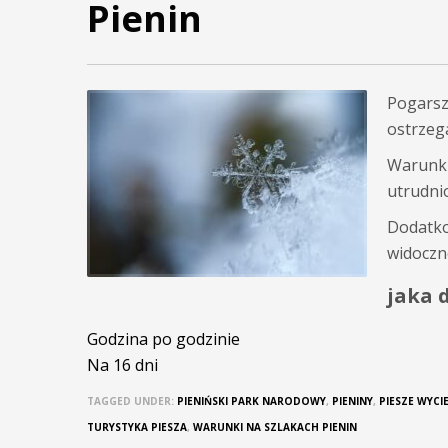
Pienin
Pogarsz
ostrzeg
Warunki
utrudnio
Dodatko
widoczn
jaka 
Godzina po godzinie
Na 16 dni
TAGGED UNDER:
PIENIŃSKI PARK NARODOWY
,
PIENINY
,
PIESZE WYCI
TURYSTYKA PIESZA
,
WARUNKI NA SZLAKACH PIENIN