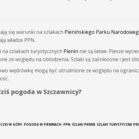
ają się warunki na szlakach
Pienińskiego Parku Narodowe
ają władze PPN.
 na szlakach turystycznych
Pienin
nie są łatwe. Piesze wycie
ne ze względu na oblodzenia. Szlaki są zaśnieżone i jest ślis
wo wędrówkę mogą być utrudnione ze względu na ograni
ość.
dziś pogoda w Szczawnicy?
ECZKI W GÓRY
,
POGODA W PIENINACH
,
PPN
,
SZLAKI PIENIN
,
SZLAKI TURYSTYCZNE PIE