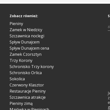
Zobacz również:
S
Pieniny
Zamek w Niedzicy
Szczawnica noclegi
Spływ Dunajcem
Spływ Dunajcem cena
Zamek Czorsztyn
Trzy Korony
Schronisko Trzy korony
Schronisko Orlica
Sokolica
Czerwony Klasztor
Restauracje Pieniny
J
Szczawnica atrakcje
z
e
Pieniny zimą
g
Majówka w Pieninach