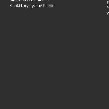
p
Szlaki turystyczne Pienin
s
W