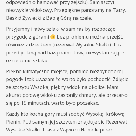
odpowiednio hamować przy zejściu). Sam szczyt
niezwykle widokowy. Przepiękne panoramy na Tatry,
Beskid Żywiecki z Babią Górą na czele.
Przyjemny i łatwy szlak- w sam raz by rozpocząć
przygodę z górami
bez problemu można przejść
również z dzieckiem (rezerwat Wysokie Skałki). Tuz
przed polaną nad bazą namiotową niewystarczające
oznaczenie szlaku.
Piękne klimatyczne miejsce, pomimo niezbyt dobrej
pogody i tak uważam że warto było pochodzić. Zdjęcie
ze szczytu Wysoka, piękny widok na okolicę. Mam
akurat połowę widoku zasłoniły chmury, ale przetarło
się po 15 minutach, warto było poczekać.
Każdy kto kocha góry musi zdobyć Wysoką, królową
Pienin. Pod samym jej szczytem znajduje się Rezerwat
Wysokie Skałki. Trasa z Wąwozu Homole przez