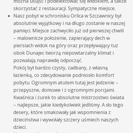
można usiąść i podelektować się widokiem, a także
skorzystać z restauracji. Sympatyczne miejsce.
Nasz pobyt w schronisku Orlica w Szczawnicy był
absolutnie wyjątkowy i na długo zostanie w naszej
pamięci. Miejsce zachwyciło już od pierwszej chwili
– malownicze położenie, zapierający dech w
piersiach widok na góry oraz przepływający tuż
obok Dunajec tworzą niepowtarzalny klimat i
pozwalają naprawdę odpocząć.
Pokój był bardzo czysty, zadbany, z własną
łazienką, co zdecydowanie podniosło komfort
pobytu. Ogromnym atutem tutaj jest jedzenie –
przepyszne, domowe i z ogromnymi porcjami.
Kwaśnica i żurek to absolutne mistrzostwo świata
– najlepsze, jakie kiedykolwiek jedliśmy. A do tego
desery, które smakowały jak wspomnienia z
dzieciństwa i wywołały szczery uśmiech naszych
dzieci.