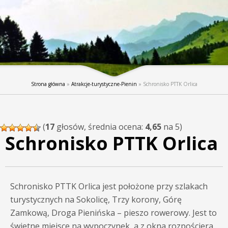
Strona główna
»
Atrakcje-turystyczne-Pienin
»
Schronisko PTTK Orlica
(
17
głosów, średnia ocena:
4,65
na 5)
Schronisko PTTK Orlica
Schronisko PTTK Orlica jest położone przy szlakach
turystycznych na Sokolicę, Trzy korony, Górę
Zamkową, Droga Pienińska – pieszo rowerowy.
Jest to
świetne miejsce na wypoczynek, a z okna rozpościera