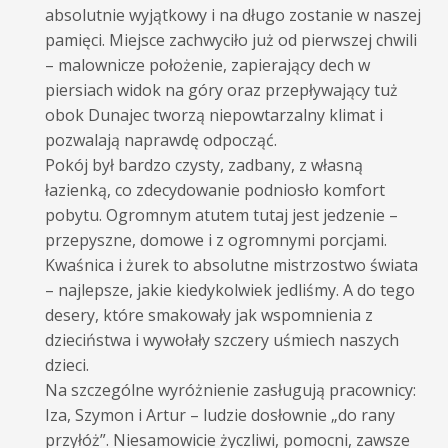
absolutnie wyjątkowy i na długo zostanie w naszej
pamięci. Miejsce zachwyciło już od pierwszej chwili
– malownicze położenie, zapierający dech w
piersiach widok na góry oraz przepływający tuż
obok Dunajec tworzą niepowtarzalny klimat i
pozwalają naprawdę odpocząć.
Pokój był bardzo czysty, zadbany, z własną
łazienką, co zdecydowanie podniosło komfort
pobytu. Ogromnym atutem tutaj jest jedzenie –
przepyszne, domowe i z ogromnymi porcjami.
Kwaśnica i żurek to absolutne mistrzostwo świata
– najlepsze, jakie kiedykolwiek jedliśmy. A do tego
desery, które smakowały jak wspomnienia z
dzieciństwa i wywołały szczery uśmiech naszych
dzieci.
Na szczególne wyróżnienie zasługują pracownicy:
Iza, Szymon i Artur – ludzie dosłownie „do rany
przyłóż”. Niesamowicie życzliwi, pomocni, zawsze