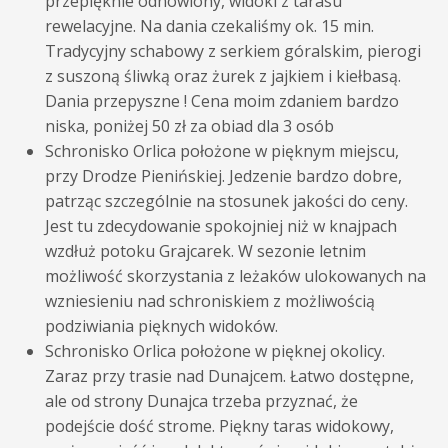
przepięknie odnowiony, widoki z tarasu
rewelacyjne. Na dania czekaliśmy ok. 15 min.
Tradycyjny schabowy z serkiem góralskim, pierogi
z suszoną śliwką oraz żurek z jajkiem i kiełbasą.
Dania przepyszne ! Cena moim zdaniem bardzo
niska, poniżej 50 zł za obiad dla 3 osób
Schronisko
Orlica
położone w pięknym miejscu,
przy Drodze Pienińskiej. Jedzenie bardzo dobre,
patrząc szczególnie na stosunek jakości do ceny.
Jest tu zdecydowanie spokojniej niż w knajpach
wzdłuż potoku Grajcarek. W sezonie letnim
możliwość skorzystania z leżaków ulokowanych na
wzniesieniu nad schroniskiem z możliwością
podziwiania pięknych widoków.
Schronisko
Orlica
położone w pięknej okolicy.
Zaraz przy trasie nad Dunajcem. Łatwo dostępne,
ale od strony Dunajca trzeba przyznać, że
podejście dość strome. Piękny taras widokowy,