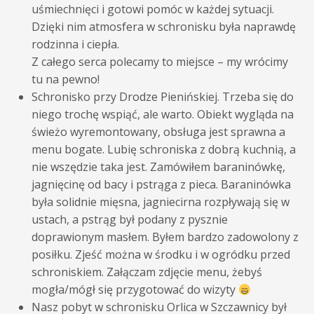
uśmiechnięci i gotowi pomóc w każdej sytuacji.
Dzięki nim atmosfera w schronisku była naprawdę
rodzinna i ciepła.
Z całego serca polecamy to miejsce – my wrócimy
tu na pewno!
Schronisko przy Drodze Pienińskiej. Trzeba się do
niego trochę wspiąć, ale warto. Obiekt wygląda na
świeżo wyremontowany, obsługa jest sprawna a
menu bogate. Lubię schroniska z dobrą kuchnią, a
nie wszędzie taka jest. Zamówiłem baraninówkę,
jagnięcinę od bacy i pstrąga z pieca. Baraninówka
była solidnie mięsna, jagniecirna rozpływają się w
ustach, a pstrąg był podany z pysznie
doprawionym masłem. Byłem bardzo zadowolony z
posiłku. Zjeść można w środku i w ogródku przed
schroniskiem. Załączam zdjęcie menu, żebyś
mogła/mógł się przygotować do wizyty
Nasz pobyt w schronisku Orlica w Szczawnicy był