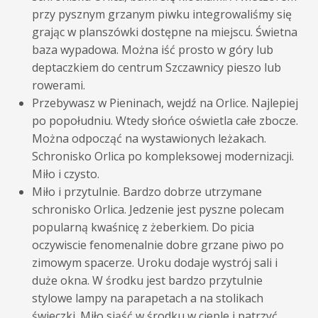
przy pysznym grzanym piwku integrowaliśmy się
grając w planszówki dostępne na miejscu. Świetna
baza wypadowa. Można iść prosto w góry lub
deptaczkiem do centrum Szczawnicy pieszo lub
rowerami.
Przebywasz w Pieninach, wejdź na Orlice. Najlepiej
po popołudniu. Wtedy słońce oświetla całe zbocze.
Można odpocząć na wystawionych leżakach.
Schronisko
Orlica
po kompleksowej modernizacji.
Miło i czysto.
Miło i przytulnie. Bardzo dobrze utrzymane
schronisko
Orlica
. Jedzenie jest pyszne polecam
popularną kwaśnicę z żeberkiem. Do picia
oczywiscie fenomenalnie dobre grzane piwo po
zimowym spacerze. Uroku dodaje wystrój sali i
duże okna. W środku jest bardzo przytulnie
stylowe lampy na parapetach a na stolikach
świeczki. Miło siąść w środku w cieple i patrzyć