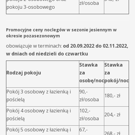
zł/osoba
pokoju 3-osobowego
Promocyjne ceny noclegów w sezonie jesiennym w
okresie pozasezonowym
obowiązuje w terminach:
od 20.09.2022 do 02.11.2022,
w dniach od niedzieli do czwartku
Stawka
Stawka
Rodzaj pokoju
za
za
osobę/noc
pokój/noc
Pokój 3 osobowy z łazienką i
90,-
180,- zł
pościelą
zł/osoba
Pokój 4 osobowy z łazienką i
102,-
204,- zł
pościelą
zł/osoba
Pokój 5 osobowy z łazienką i
67,-
268,- zł