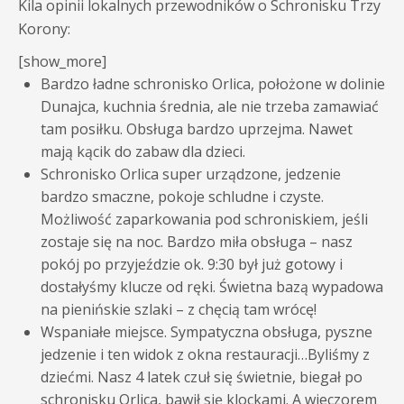
Kila opinii lokalnych przewodników o Schronisku Trzy
Korony:
[show_more]
Bardzo ładne schronisko Orlica, położone w dolinie
Dunajca, kuchnia średnia, ale nie trzeba zamawiać
tam posiłku. Obsługa bardzo uprzejma. Nawet
mają kącik do zabaw dla dzieci.
Schronisko
Orlica
super urządzone, jedzenie
bardzo smaczne, pokoje schludne i czyste.
Możliwość zaparkowania pod schroniskiem, jeśli
zostaje się na noc. Bardzo miła obsługa – nasz
pokój po przyjeździe ok. 9:30 był już gotowy i
dostałyśmy klucze od ręki. Świetna bazą wypadowa
na pienińskie szlaki – z chęcią tam wrócę!
Wspaniałe miejsce. Sympatyczna obsługa, pyszne
jedzenie i ten widok z okna restauracji…Byliśmy z
dziećmi. Nasz 4 latek czuł się świetnie, biegał po
schronisku
Orlica
, bawił się klockami. A wieczorem