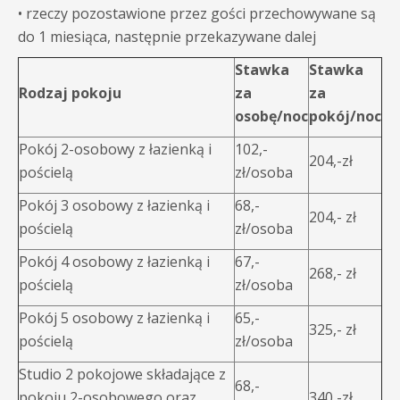
• rzeczy pozostawione przez gości przechowywane są
do 1 miesiąca, następnie przekazywane dalej
Stawka
Stawka
Rodzaj pokoju
za
za
osobę/noc
pokój/noc
Pokój 2-osobowy z łazienką i
102,-
204,-zł
pościelą
zł/osoba
Pokój 3 osobowy z łazienką i
68,-
204,- zł
pościelą
zł/osoba
Pokój 4 osobowy z łazienką i
67,-
268,- zł
pościelą
zł/osoba
Pokój 5 osobowy z łazienką i
65,-
325,- zł
pościelą
zł/osoba
Studio 2 pokojowe składające z
68,-
pokoju 2-osobowego oraz
340,-zł