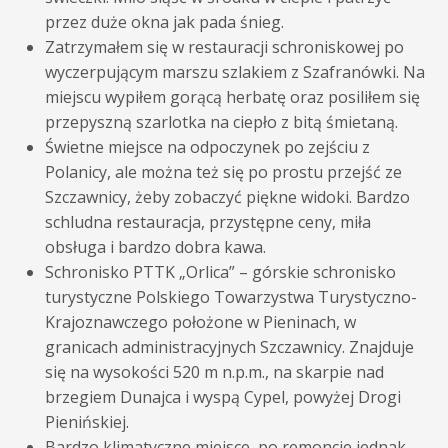
przez duże okna jak pada śnieg.
Zatrzymałem się w restauracji schroniskowej po
wyczerpującym marszu szlakiem z Szafranówki. Na
miejscu wypiłem gorącą herbatę oraz posiliłem się
przepyszną szarlotka na ciepło z bitą śmietaną.
Świetne miejsce na odpoczynek po zejściu z
Polanicy, ale można też się po prostu przejść ze
Szczawnicy, żeby zobaczyć piękne widoki. Bardzo
schludna restauracja, przystępne ceny, miła
obsługa i bardzo dobra kawa.
Schronisko PTTK „Orlica” – górskie schronisko
turystyczne Polskiego Towarzystwa Turystyczno-
Krajoznawczego położone w Pieninach, w
granicach administracyjnych Szczawnicy. Znajduje
się na wysokości 520 m n.p.m., na skarpie nad
brzegiem Dunajca i wyspą Cypel, powyżej Drogi
Pienińskiej.
Bardzo klimatyczne miejsce, po remoncie jednak