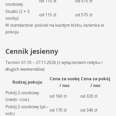
od 115 zł
od 575 zł
osobowy
Studio (2 + 3
od 115 zł
od 575 zł
osoby)
W standardzie: pościel na każdym łóżku, łazienka w
pokoju
Cennik jesienny
Termin: 01.10 – 27.11.2026 (z wyłączeniem redyku i
długich weekendów)
Cena za osobę
Cena za pokój
Rodzaj pokoju
/ noc
/ noc
Pokój 2-osobowy
od 160 zł
od 320 zł
(niedz.–czw.)
Pokój 2-osobowy (pt.–
od 170 zł
od 340 zł
sob.)