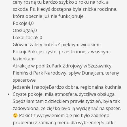
ceny rosną tu bardzo szybko z roku na rok, a
szkoda. Ps. kiedyś dostępna była zniżka rodzinna,
która obecnie już nie funkcjonuje.
Pokoje
4,0
Obsługa
5,0
Lokalizacja
5,0
Główne zalety hotelu
Z pięknym widokiem
Pokoje
Pokoje czyste, przestronne, z własnymi
łazienkami.
Atrakcje w pobliżu
Park Zdrojowy w Szczawnicy,
Pieniński Park Narodowy, spływ Dunajcem, tereny
spacerowe
Jedzenie i napoje
Bardzo dobra, regionalna kuchnia
Czyste pokoje, miła atmosfera, życzliwa obsługa.
Spędziłam tam z dzieckiem prawie tydzień, była tak
zadowolona, że ciężko było ją wyciągnąć na spacer.
Pakiet z wyżywieniem ale nie było żadnego
problemu z zamianą menu dla wybrednej 5-latki