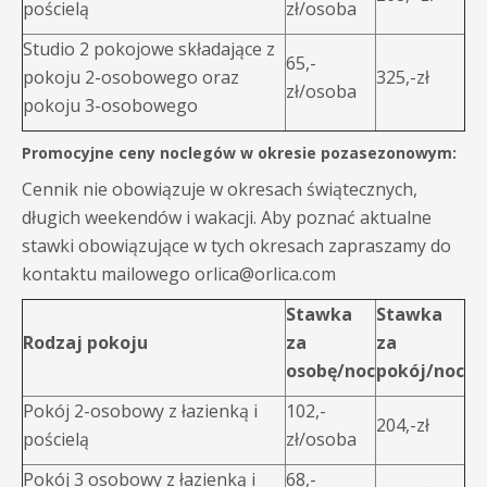
pościelą
zł/osoba
Studio 2 pokojowe składające z
65,-
pokoju 2-osobowego oraz
325,-zł
zł/osoba
pokoju 3-osobowego
Promocyjne ceny noclegów w okresie pozasezonowym:
Cennik nie obowiązuje w okresach świątecznych,
długich weekendów i wakacji. Aby poznać aktualne
stawki obowiązujące w tych okresach zapraszamy do
kontaktu mailowego orlica@orlica.com
Stawka
Stawka
Rodzaj pokoju
za
za
osobę/noc
pokój/noc
Pokój 2-osobowy z łazienką i
102,-
204,-zł
pościelą
zł/osoba
Pokój 3 osobowy z łazienką i
68,-