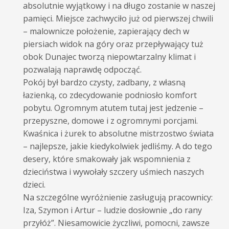
absolutnie wyjątkowy i na długo zostanie w naszej
pamięci. Miejsce zachwyciło już od pierwszej chwili
– malownicze położenie, zapierający dech w
piersiach widok na góry oraz przepływający tuż
obok Dunajec tworzą niepowtarzalny klimat i
pozwalają naprawdę odpocząć.
Pokój był bardzo czysty, zadbany, z własną
łazienką, co zdecydowanie podniosło komfort
pobytu. Ogromnym atutem tutaj jest jedzenie –
przepyszne, domowe i z ogromnymi porcjami.
Kwaśnica i żurek to absolutne mistrzostwo świata
– najlepsze, jakie kiedykolwiek jedliśmy. A do tego
desery, które smakowały jak wspomnienia z
dzieciństwa i wywołały szczery uśmiech naszych
dzieci.
Na szczególne wyróżnienie zasługują pracownicy:
Iza, Szymon i Artur – ludzie dosłownie „do rany
przyłóż”. Niesamowicie życzliwi, pomocni, zawsze