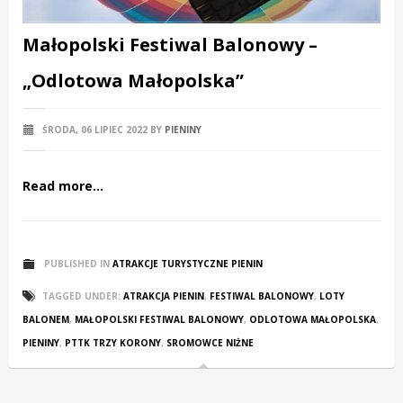
Małopolski Festiwal Balonowy –
„Odlotowa Małopolska”
ŚRODA, 06 LIPIEC 2022
BY
PIENINY
Read more...
PUBLISHED IN
ATRAKCJE TURYSTYCZNE PIENIN
TAGGED UNDER:
ATRAKCJA PIENIN
,
FESTIWAL BALONOWY
,
LOTY
BALONEM
,
MAŁOPOLSKI FESTIWAL BALONOWY
,
ODLOTOWA MAŁOPOLSKA
,
PIENINY
,
PTTK TRZY KORONY
,
SROMOWCE NIŻNE