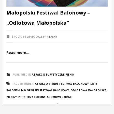
Małopolski Festiwal Balonowy –
„Odlotowa Małopolska”
ŚRODA, 06 LIPIEC 2022
BY
PIENINY
Read more...
PUBLISHED IN
ATRAKCJE TURYSTYCZNE PIENIN
TAGGED UNDER:
ATRAKCJA PIENIN
,
FESTIWAL BALONOWY
,
LOTY
BALONEM
,
MAŁOPOLSKI FESTIWAL BALONOWY
,
ODLOTOWA MAŁOPOLSKA
,
PIENINY
,
PTTK TRZY KORONY
,
SROMOWCE NIŻNE