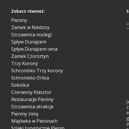
Zobacz również:
S
Pieniny
Zamek w Niedzicy
Szczawnica noclegi
Spływ Dunajcem
Spływ Dunajcem cena
Zamek Czorsztyn
Trzy Korony
Schronisko Trzy korony
Schronisko Orlica
Sokolica
Czerwony Klasztor
Restauracje Pieniny
J
Szczawnica atrakcje
z
e
Pieniny zimą
g
Majówka w Pieninach
p
Szlaki turystyczne Pienin