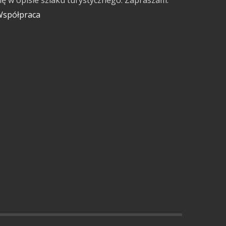
ię w opisie szlaku turystycznego. Zapraszam.
spółpraca