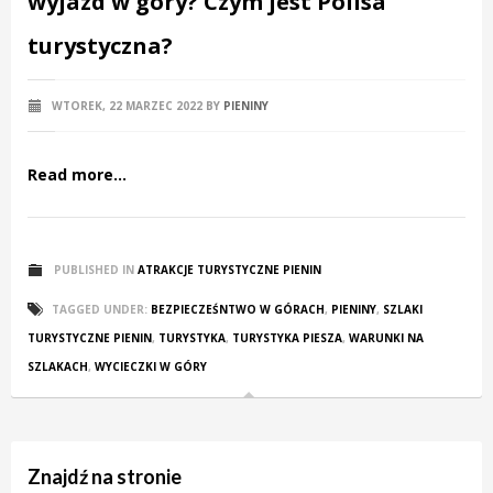
wyjazd w góry? Czym jest Polisa
turystyczna?
WTOREK, 22 MARZEC 2022
BY
PIENINY
Read more...
PUBLISHED IN
ATRAKCJE TURYSTYCZNE PIENIN
TAGGED UNDER:
BEZPIECZEŚNTWO W GÓRACH
,
PIENINY
,
SZLAKI
TURYSTYCZNE PIENIN
,
TURYSTYKA
,
TURYSTYKA PIESZA
,
WARUNKI NA
SZLAKACH
,
WYCIECZKI W GÓRY
Znajdź na stronie