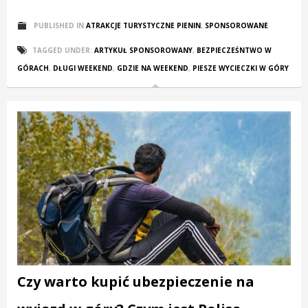
PUBLISHED IN
ATRAKCJE TURYSTYCZNE PIENIN
,
SPONSOROWANE
TAGGED UNDER:
ARTYKUŁ SPONSOROWANY
,
BEZPIECZEŚNTWO W
GÓRACH
,
DŁUGI WEEKEND
,
GDZIE NA WEEKEND
,
PIESZE WYCIECZKI W GÓRY
Czy warto kupić ubezpieczenie na