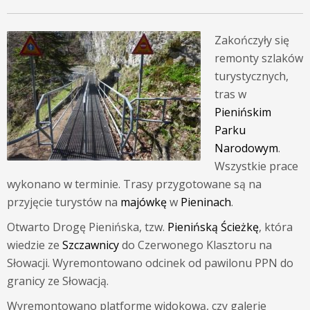
Zakończyły się
remonty szlaków
turystycznych,
tras w
Pienińskim
Parku
Narodowym
.
Wszystkie prace
wykonano w terminie. Trasy przygotowane są na
przyjęcie turystów na
majówkę
w
Pieninach
.
Otwarto Drogę Pienińska, tzw.
Pienińską Ścieżkę
, która
wiedzie ze
Szczawnicy
do Czerwonego Klasztoru na
Słowacji. Wyremontowano odcinek od pawilonu PPN do
granicy ze Słowacją.
Wyremontowano platformę widokową, czy galerie