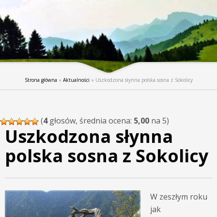
Strona główna
»
Aktualności
»
Uszkodzona słynna polska sosna z Sokolicy
(
4
głosów, średnia ocena:
5,00
na 5)
Uszkodzona słynna
polska sosna z Sokolicy
W zeszłym roku
jak