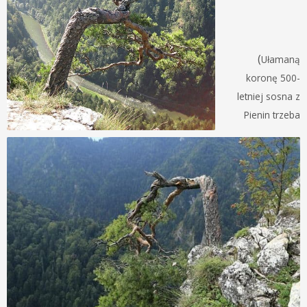
(
Ułamaną
koronę 500-
letniej sosna z
Pienin trzeba