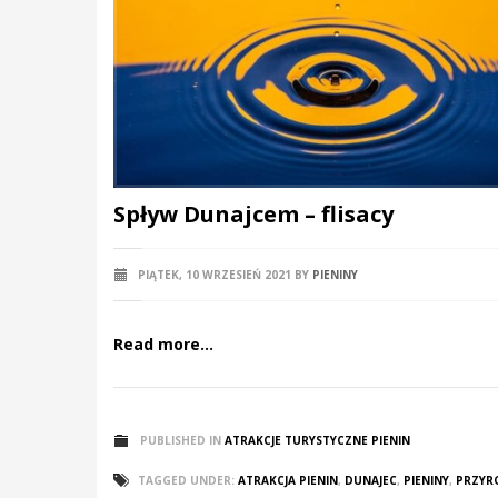
Spływ Dunajcem – flisacy
PIĄTEK, 10 WRZESIEŃ 2021
BY
PIENINY
Read more...
PUBLISHED IN
ATRAKCJE TURYSTYCZNE PIENIN
TAGGED UNDER:
ATRAKCJA PIENIN
,
DUNAJEC
,
PIENINY
,
PRZYR