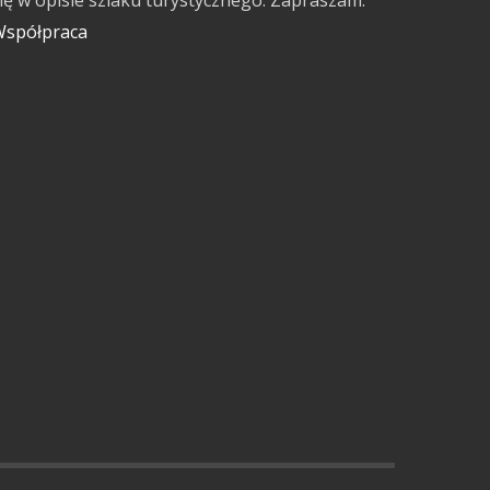
ię w opisie szlaku turystycznego. Zapraszam.
spółpraca