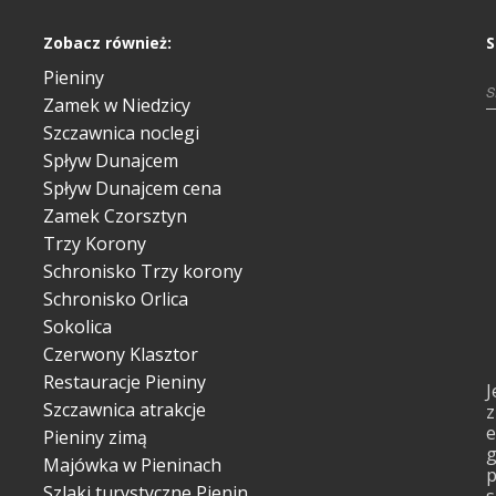
Zobacz również:
S
Pieniny
Zamek w Niedzicy
Szczawnica noclegi
Spływ Dunajcem
Spływ Dunajcem cena
Zamek Czorsztyn
Trzy Korony
Schronisko Trzy korony
Schronisko Orlica
Sokolica
Czerwony Klasztor
Restauracje Pieniny
J
Szczawnica atrakcje
z
e
Pieniny zimą
g
Majówka w Pieninach
p
Szlaki turystyczne Pienin