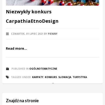
Niezwykły konkurs
CarpathiaEtnoDesign
CZWARTEK, 01 LIPIEC 2021
BY
PIENINY
Read more...
PUBLISHED IN
OGÓLNOTEMATYCZNE
TAGGED UNDER:
KARPATY
,
KONKURS
,
SŁOWACJA
,
TURYSTYKA
Znajdź na stronie