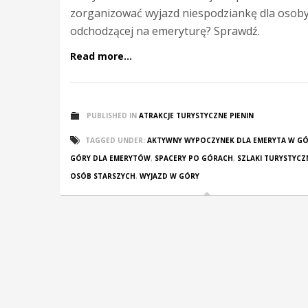
zorganizować wyjazd niespodziankę dla osob
odchodzącej na emeryturę? Sprawdź.
Read more...
PUBLISHED IN
ATRAKCJE TURYSTYCZNE PIENIN
TAGGED UNDER:
AKTYWNY WYPOCZYNEK DLA EMERYTA W G
GÓRY DLA EMERYTÓW
,
SPACERY PO GÓRACH
,
SZLAKI TURYSTYCZ
OSÓB STARSZYCH
,
WYJAZD W GÓRY