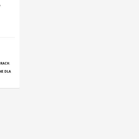
y
ÓRACH
,
NE DLA