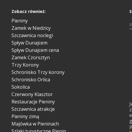
Zobacz również:
S
Pieniny
Zamek w Niedzicy
Szczawnica noclegi
Spływ Dunajcem
Spływ Dunajcem cena
Zamek Czorsztyn
Trzy Korony
Schronisko Trzy korony
Schronisko Orlica
Sokolica
Czerwony Klasztor
Restauracje Pieniny
J
Szczawnica atrakcje
z
e
Pieniny zimą
g
Majówka w Pieninach
p
Szlaki turystyczne Pienin