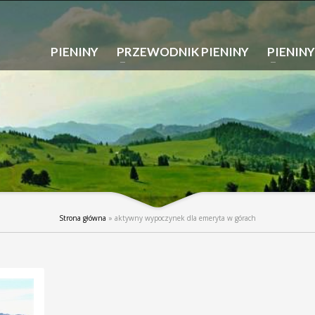
PIENINY
PRZEWODNIK PIENINY
PIENINY
Strona główna
»
aktywny wypoczynek dla emeryta w górach