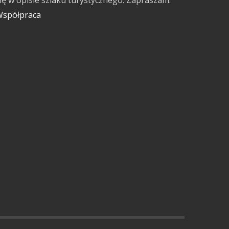
ię w opisie szlaku turystycznego. Zapraszam.
spółpraca