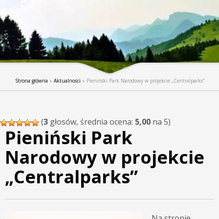
Strona główna
»
Aktualności
»
Pieniński Park Narodowy w projekcie „Centralparks”
(
3
głosów, średnia ocena:
5,00
na 5)
Pieniński Park
Narodowy w projekcie
„Centralparks”
Na stronie