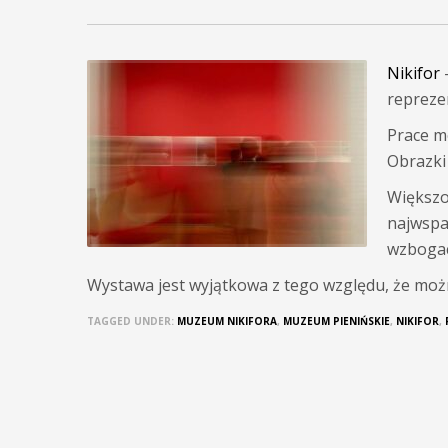
Nikifor
–
repreze
Prace m
Obrazki
Większo
najwspa
wzbogac
Wystawa jest wyjątkowa z tego względu, że moż
TAGGED UNDER:
MUZEUM NIKIFORA
,
MUZEUM PIENIŃSKIE
,
NIKIFOR
,