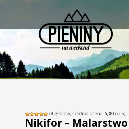
Pieniny - mapa strony
(
3
głosów, średnia ocena:
5,00
na 5)
Nikifor – Malarstwo