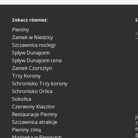
Zobacz również:
S
Pieniny
Zamek w Niedzicy
Szczawnica noclegi
Spływ Dunajcem
Spływ Dunajcem cena
Zamek Czorsztyn
Trzy Korony
Schronisko Trzy korony
Schronisko Orlica
Sokolica
Czerwony Klasztor
Restauracje Pieniny
J
Szczawnica atrakcje
z
e
Pieniny zimą
g
Majówka w Pieninach