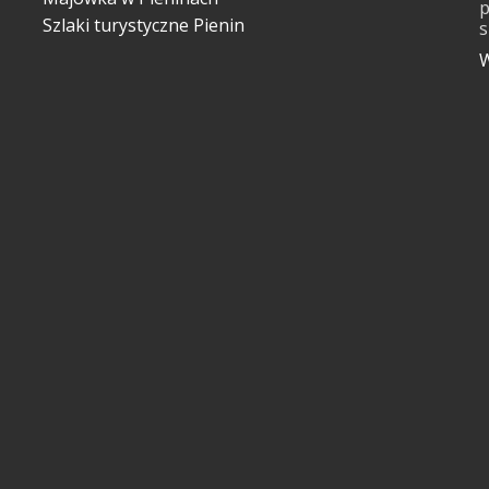
p
Szlaki turystyczne Pienin
s
W