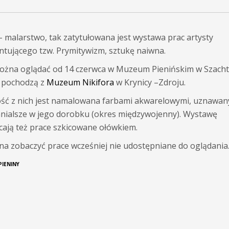
 malarstwo, tak zatytułowana jest wystawa prac artysty
ntującego tzw. Prymitywizm, sztukę naiwna.
ożna oglądać od 14 czerwca w Muzeum Pienińskim w Szacht
 pochodzą z
Muzeum Nikifora
w Krynicy –Zdroju.
ść z nich jest namalowana farbami akwarelowymi, uznawan
nialsze w jego dorobku (okres międzywojenny). Wystawę
ają też prace szkicowane ołówkiem.
na zobaczyć prace wcześniej nie udostępniane do oglądania
PIENINY