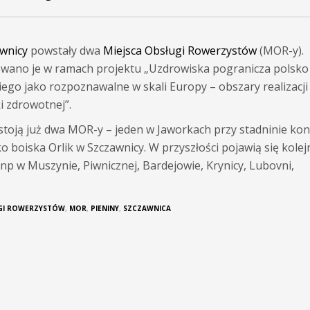
wnicy
powstały dwa
Miejsca Obsługi Rowerzystów
(MOR-y).
ano je w ramach projektu „Uzdrowiska pogranicza polsko
iego jako rozpoznawalne w skali Europy – obszary realizacji
i zdrowotnej”.
stoją już dwa MOR-y – jeden w Jaworkach przy stadninie koni
o boiska Orlik w Szczawnicy. W przyszłości pojawią się kolej
np w Muszynie, Piwnicznej, Bardejowie, Krynicy, Lubovni,
UGI ROWERZYSTÓW
,
MOR
,
PIENINY
,
SZCZAWNICA