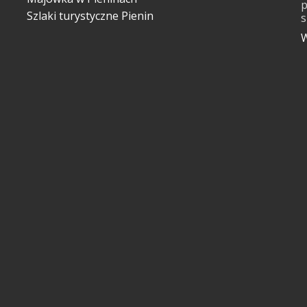
p
Szlaki turystyczne Pienin
s
W