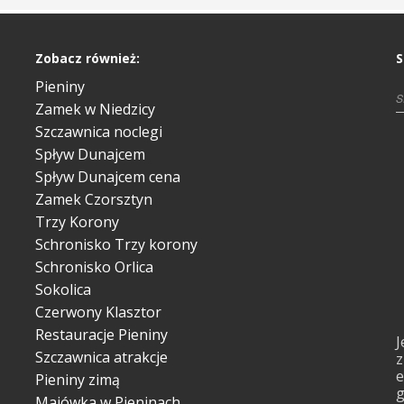
Zobacz również:
S
Pieniny
Zamek w Niedzicy
Szczawnica noclegi
Spływ Dunajcem
Spływ Dunajcem cena
Zamek Czorsztyn
Trzy Korony
Schronisko Trzy korony
Schronisko Orlica
Sokolica
Czerwony Klasztor
Restauracje Pieniny
J
Szczawnica atrakcje
z
e
Pieniny zimą
g
Majówka w Pieninach