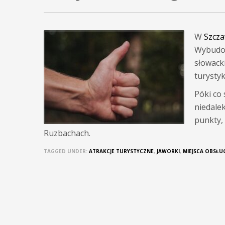
W
Szcza
Wybudow
słowack
turystyk
Póki co 
niedalek
punkty, 
Ruzbachach.
TAGGED UNDER:
ATRAKCJE TURYSTYCZNE
,
JAWORKI
,
MIEJSCA OBSŁ