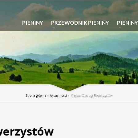
PIENINY
PRZEWODNIK PIENINY
PIENINY
Strona główna
»
Aktualności
»
Miejsca Obsługi Rowerzystów
werzystów