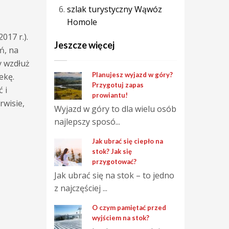
szlak turystyczny Wąwóz
Homole
017 r.).
Jeszcze więcej
ń, na
y wzdłuż
Planujesz wyjazd w góry?
ekę.
Przygotuj zapas
 i
prowiantu!
rwisie,
Wyjazd w góry to dla wielu osób
najlepszy sposó...
Jak ubrać się ciepło na
stok? Jak się
przygotować?
Jak ubrać się na stok – to jedno
z najczęściej ...
O czym pamiętać przed
wyjściem na stok?