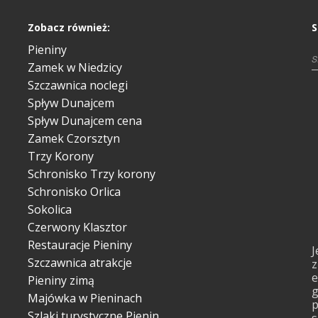
Zobacz również:
S
Pieniny
Zamek w Niedzicy
Szczawnica noclegi
Spływ Dunajcem
Spływ Dunajcem cena
Zamek Czorsztyn
Trzy Korony
Schronisko Trzy korony
Schronisko Orlica
Sokolica
Czerwony Klasztor
Restauracje Pieniny
J
Szczawnica atrakcje
z
e
Pieniny zimą
g
Majówka w Pieninach
p
Szlaki turystyczne Pienin