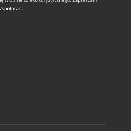
ię w opisie szlaku turystycznego. Zapraszam.
spółpraca