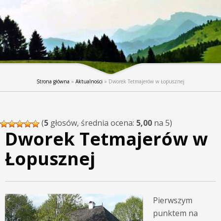
Strona główna
»
Aktualności
»
Dworek Tetmajerów w Łopusznej
(
5
głosów, średnia ocena:
5,00
na 5)
Dworek Tetmajerów w
Łopusznej
Pierwszym
punktem na