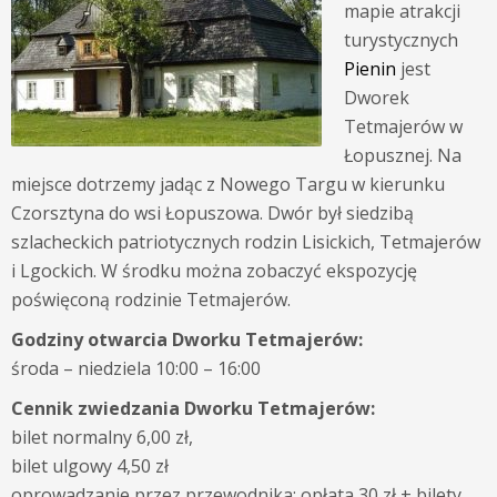
mapie atrakcji
turystycznych
Pienin
jest
Dworek
Tetmajerów
w
Łopusznej. Na
miejsce dotrzemy jadąc z Nowego Targu w kierunku
Czorsztyna do wsi Łopuszowa. Dwór był siedzibą
szlacheckich patriotycznych rodzin Lisickich, Tetmajerów
i Lgockich. W środku można zobaczyć ekspozycję
poświęconą rodzinie Tetmajerów.
Godziny otwarcia Dworku Tetmajerów:
środa – niedziela 10:00 – 16:00
Cennik zwiedzania Dworku Tetmajerów:
bilet normalny 6,00 zł,
bilet ulgowy 4,50 zł
oprowadzanie przez przewodnika: opłata 30 zł + bilety