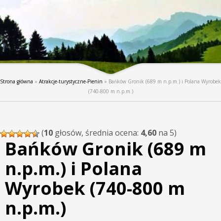
Strona główna
»
Atrakcje-turystyczne-Pienin
»
Bańków Gronik (689 m n.p.m.) i Polana Wyrobek
(740-800 m n.p.m.)
(
10
głosów, średnia ocena:
4,60
na 5)
Bańków Gronik (689 m
n.p.m.) i Polana
Wyrobek (740-800 m
n.p.m.)